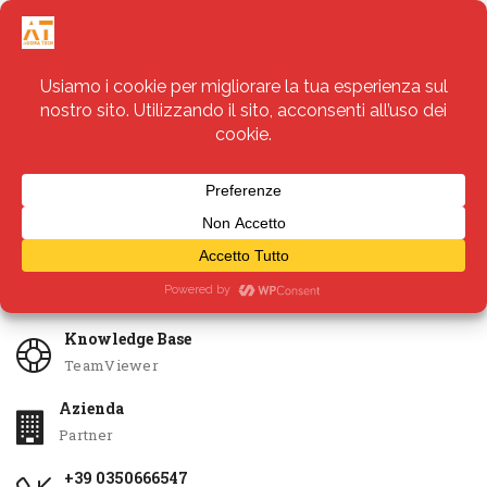
Servizi
Apri Ticket
Knowledge Base
TeamViewer
Azienda
Partner
+39 0350666547