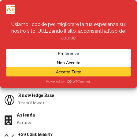
Servizi
Apri Ticket
Knowledge Base
TeamViewer
Azienda
Partner
+39 0350666547