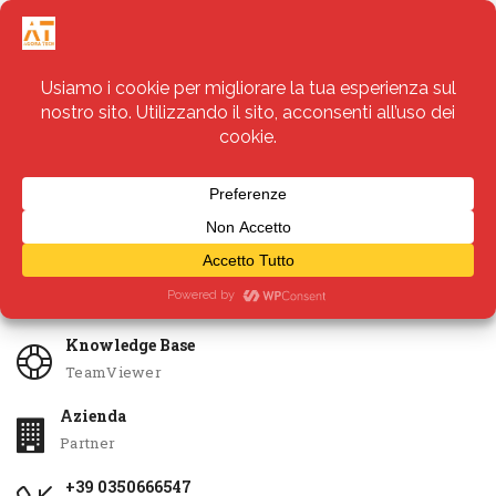
Servizi
Apri Ticket
Knowledge Base
TeamViewer
Azienda
Partner
+39 0350666547