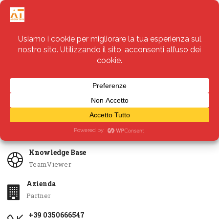
Servizi
Apri Ticket
Knowledge Base
TeamViewer
Azienda
Partner
+39 0350666547