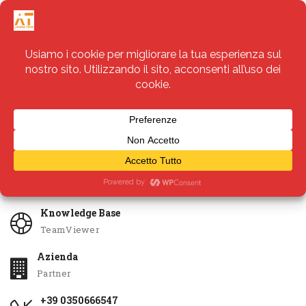
Servizi
Apri Ticket
Knowledge Base
TeamViewer
Azienda
Partner
+39 0350666547