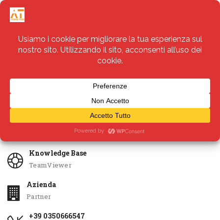
Servizi
Apri Ticket
Knowledge Base
TeamViewer
Azienda
Partner
+39 0350666547