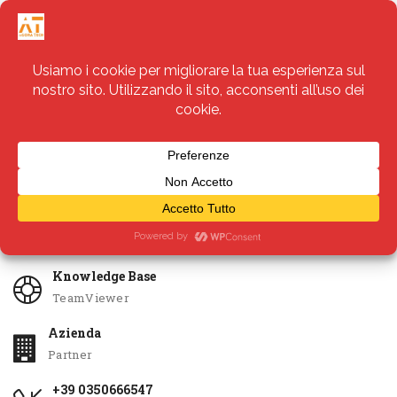
Servizi
Apri Ticket
Knowledge Base
TeamViewer
Azienda
Partner
+39 0350666547