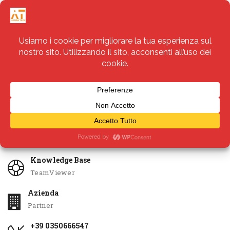
Servizi
Apri Ticket
Knowledge Base
TeamViewer
Azienda
Partner
+39 0350666547