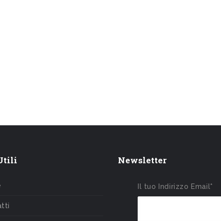
tili
Newsletter
e
Il tuo Indirizzo Email*
tti