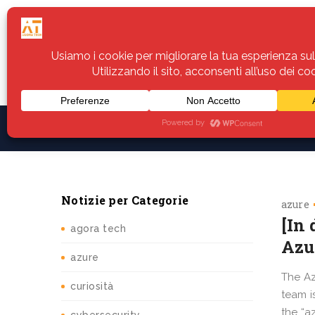
Home
Servizi
Assistenza
Notiz
Notizie per Categorie
azure
[In
agora tech
Azu
azure
The Az
curiosità
team i
the “a