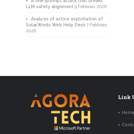
A one-prompt attack that breaks
LLM safety alignment
9 Febbraio 2026
Analysis of active exploitation of
SolarWinds Web Help Desk
7 Febbraio
2026
Link U
Hom
Conta