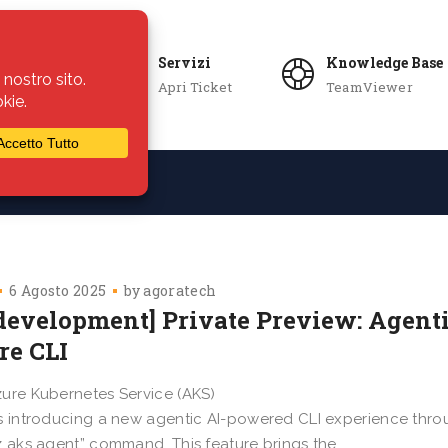
Servizi
Knowledge Base
Apri Ticket
TeamViewer
ie
Azienda
6 Agosto 2025
by
agoratech
 development] Private Preview: Agenti
re CLI
ure Kubernetes Service (AKS)
s introducing a new agentic AI-powered CLI experience thr
z aks agent” command. This feature brings the