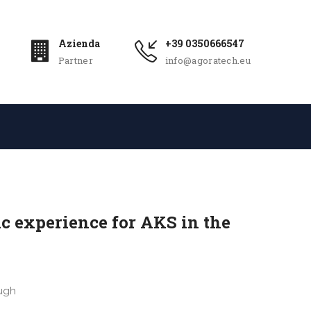
Azienda
+39 0350666547
Partner
info@agoratech.eu
c experience for AKS in the
ough