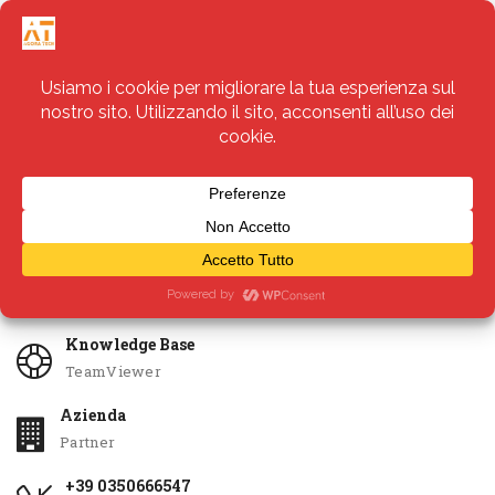
Servizi
Apri Ticket
Knowledge Base
TeamViewer
Azienda
Partner
+39 0350666547