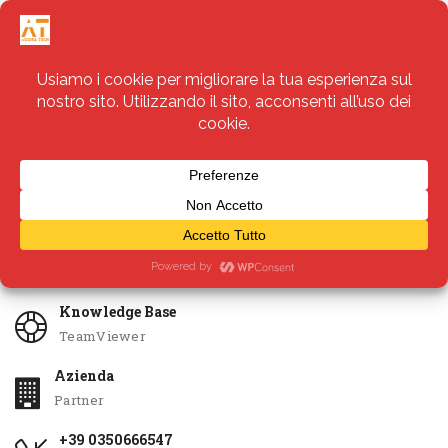
Servizi
Apri Ticket
Knowledge Base
TeamViewer
Azienda
Partner
+39 0350666547