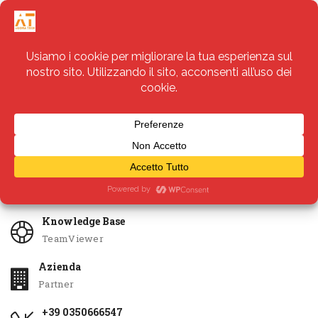
Servizi
Apri Ticket
Knowledge Base
TeamViewer
Azienda
Partner
+39 0350666547