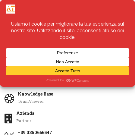
Servizi
Apri Ticket
Knowledge Base
TeamViewer
Azienda
Partner
+39 0350666547