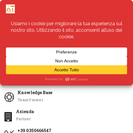
Servizi
Apri Ticket
Knowledge Base
TeamViewer
Azienda
Partner
+39 0350666547