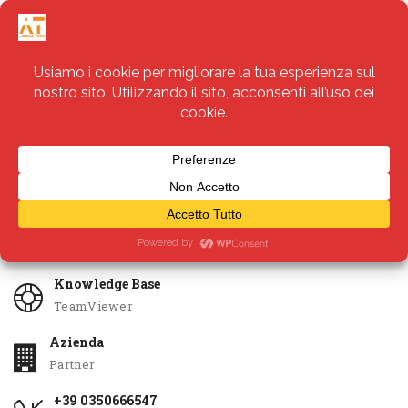
Servizi
Apri Ticket
Knowledge Base
TeamViewer
Azienda
Partner
+39 0350666547