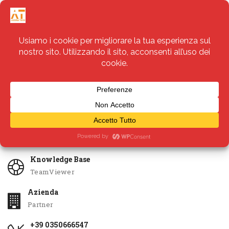
Servizi
Apri Ticket
Knowledge Base
TeamViewer
Azienda
Partner
+39 0350666547