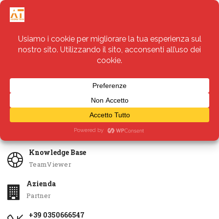
Servizi
Apri Ticket
Knowledge Base
TeamViewer
Azienda
Partner
+39 0350666547