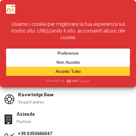
Servizi
Apri Ticket
Knowledge Base
TeamViewer
Azienda
Partner
+39 0350666547