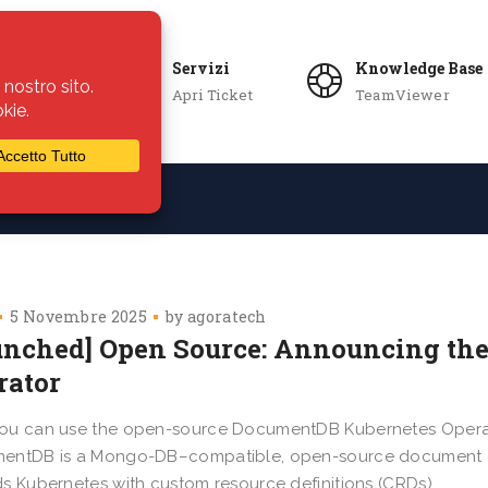
Servizi
Knowledge Base
Apri Ticket
TeamViewer
ie
Azienda
5 Novembre 2025
by
agoratech
unched] Open Source: Announcing th
rator
ou can use the open-source DocumentDB Kubernetes Opera
entDB is a Mongo-DB–compatible, open-source document da
s Kubernetes with custom resource definitions (CRDs)