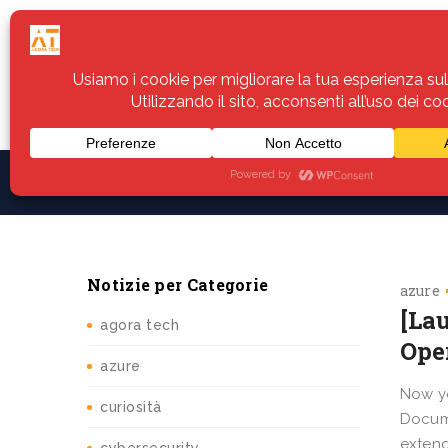
Home
Servizi
Assistenza
Notiz
Notizie per Categorie
azure
[La
agora tech
Ope
azure
Now y
curiosità
Docum
extend