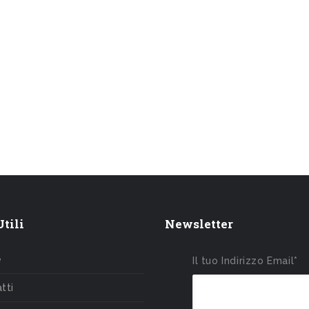
tili
Newsletter
e
Il tuo Indirizzo Email*
tti