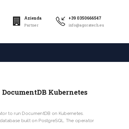
Azienda
+39 0350666547
Partner
info@agoratech.eu
e DocumentDB Kubernetes
tor to run DocumentDB on Kubernetes.
tabase built on PostgreSQL. The operator