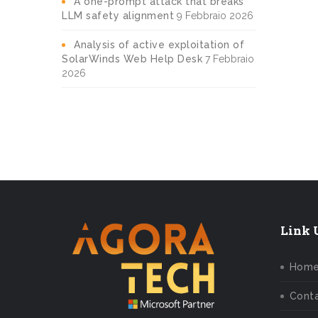
A one-prompt attack that breaks
LLM safety alignment
9 Febbraio 2026
Analysis of active exploitation of
SolarWinds Web Help Desk
7 Febbraio
2026
Link U
Hom
Conta