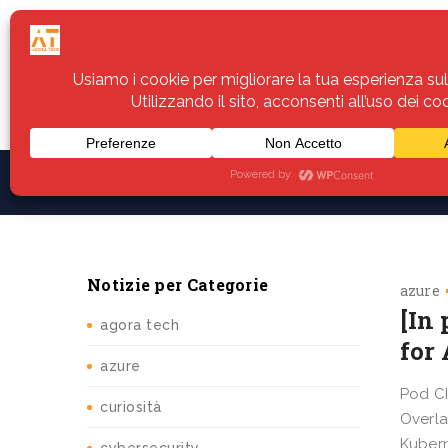
Home
Servizi
Assistenza
Notiz
Notizie per Categorie
azure
[In
agora tech
for
azure
Pod CI
curiosità
Overla
Kubern