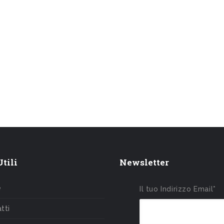
tili
Newsletter
e
Il tuo Indirizzo Email*
tti