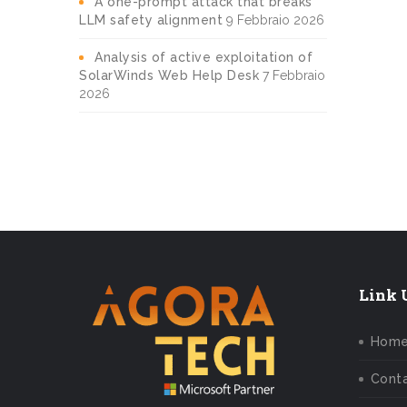
A one-prompt attack that breaks
LLM safety alignment
9 Febbraio 2026
Analysis of active exploitation of
SolarWinds Web Help Desk
7 Febbraio
2026
Link U
Hom
Conta