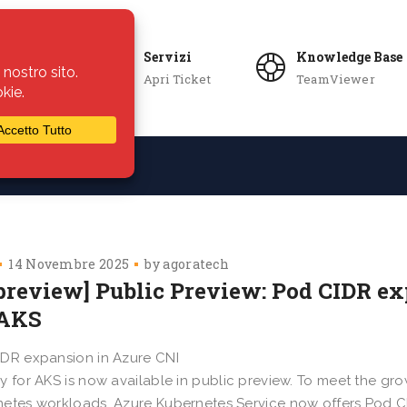
Servizi
Knowledge Base
Apri Ticket
TeamViewer
ie
Azienda
14 Novembre 2025
by
agoratech
 preview] Public Preview: Pod CIDR e
 AKS
DR expansion in Azure CNI
y for AKS is now available in public preview. To meet the 
etes workloads, Azure Kubernetes Service now offers Pod C