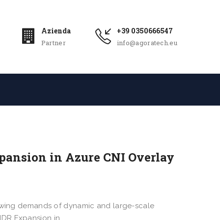
Azienda
+39 0350666547
Partner
info@agoratech.eu
xpansion in Azure CNI Overlay
growing demands of dynamic and large-scale
IDR Expansion in