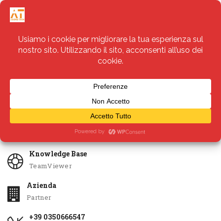
Servizi
Apri Ticket
Knowledge Base
TeamViewer
Azienda
Partner
+39 0350666547