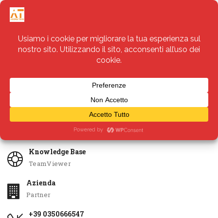
Servizi
Apri Ticket
Knowledge Base
TeamViewer
Azienda
Partner
+39 0350666547